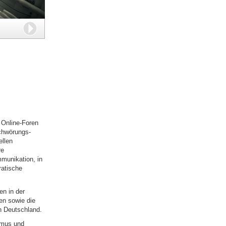
Weiter
 Online-Foren
schwörungs-
ellen
re
mmunikation, in
ratische
en in der
en sowie die
in Deutschland.
smus und