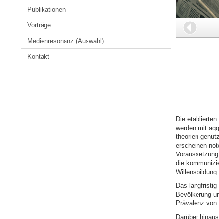
Publikationen
Zurüc
Vorträge
Medienresonanz (Auswahl)
Kontakt
Die etablierte
werden mit agg
theorien genut
erscheinen not
Voraussetzung 
die kommunizier
Willensbildung 
Das langfristi
Bevölkerung un
Prävalenz von g
Darüber hinau