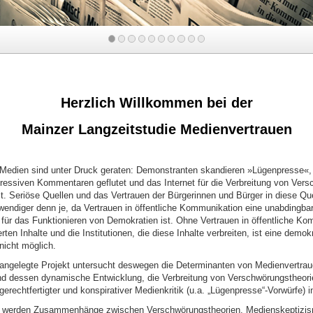
k
Herzlich Willkommen bei der
Mainzer Langzeitstudie Medienvertrauen
n Medien sind unter Druck geraten: Demonstranten skandieren »Lügenpresse«,
ressiven Kommentaren geflutet und das Internet für die Verbreitung von Ver
zt. Seriöse Quellen und das Vertrauen der Bürgerinnen und Bürger in diese Qu
wendiger denn je, da Vertrauen in öffentliche Kommunikation eine unabdingba
für das Funktionieren von Demokratien ist. Ohne Vertrauen in öffentliche Ko
ten Inhalte und die Institutionen, die diese Inhalte verbreiten, ist eine demok
nicht möglich.
g angelegte Projekt untersucht deswegen die Determinanten von Medienvertrau
d dessen dynamische Entwicklung, die Verbreitung von Verschwörungstheori
erechtfertigter und konspirativer Medienkritik (u.a. „Lügenpresse“-Vorwürfe) 
s werden Zusammenhänge zwischen Verschwörungstheorien, Medienskeptizi